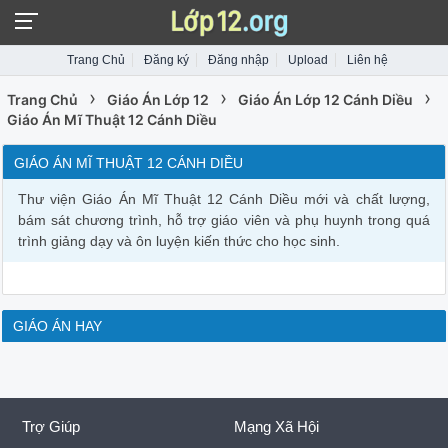
Trang Chủ
Đăng ký
Đăng nhập
Upload
Liên hệ
›
›
›
Trang Chủ
Giáo Án Lớp 12
Giáo Án Lớp 12 Cánh Diều
Giáo Án Mĩ Thuật 12 Cánh Diều
GIÁO ÁN MĨ THUẬT 12 CÁNH DIỀU
Thư viện Giáo Án Mĩ Thuật 12 Cánh Diều mới và chất lượng,
bám sát chương trình, hỗ trợ giáo viên và phụ huynh trong quá
trình giảng dạy và ôn luyện kiến thức cho học sinh.
GIÁO ÁN HAY
Trợ Giúp
Mạng Xã Hội